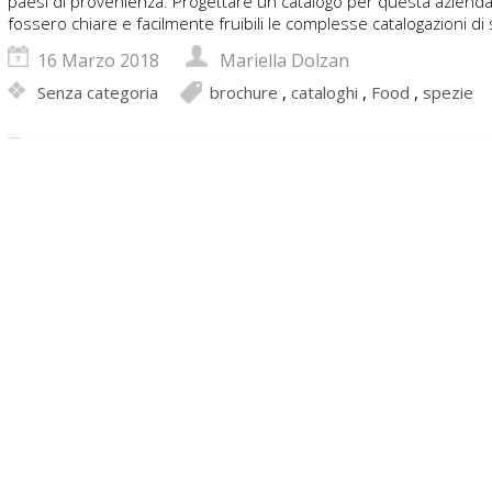
paesi di provenienza. Progettare un catalogo per questa azienda ha
fossero chiare e facilmente fruibili le complesse catalogazioni di 
16 Marzo 2018
Mariella Dolzan
Senza categoria
brochure
,
cataloghi
,
Food
,
spezie