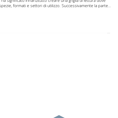
 significato innanzitutto creare una griglia di lettura dove
spezie, formati e settori di utilizzo. Successivamente la parte…