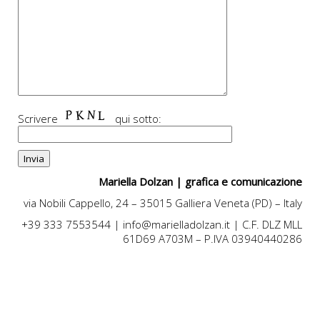
Scrivere
qui sotto:
Mariella Dolzan | grafica e comunicazione
via Nobili Cappello, 24 – 35015 Galliera Veneta (PD) – Italy
+39 333 7553544 | info@marielladolzan.it | C.F. DLZ MLL
61D69 A703M – P.IVA 03940440286