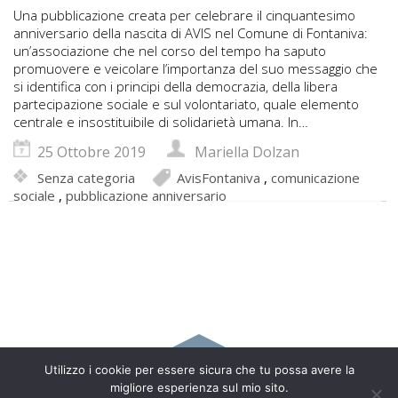
Una pubblicazione creata per celebrare il cinquantesimo
anniversario della nascita di AVIS nel Comune di Fontaniva:
un’associazione che nel corso del tempo ha saputo
promuovere e veicolare l’importanza del suo messaggio che
si identifica con i principi della democrazia, della libera
partecipazione sociale e sul volontariato, quale elemento
centrale e insostituibile di solidarietà umana. In…
25 Ottobre 2019
Mariella Dolzan
Senza categoria
AvisFontaniva
,
comunicazione
sociale
,
pubblicazione anniversario
Utilizzo i cookie per essere sicura che tu possa avere la
Copyright 2017 Mariella Dolzan - Via Nobili Cappello, 24 –
migliore esperienza sul mio sito.
35015 Galliera Veneta (PD) – Italy | 333 7553544 |