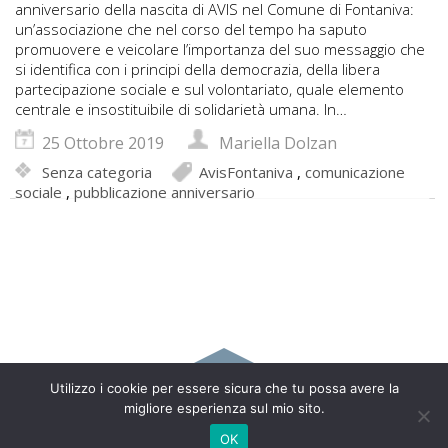
anniversario della nascita di AVIS nel Comune di Fontaniva:
un’associazione che nel corso del tempo ha saputo
promuovere e veicolare l’importanza del suo messaggio che
si identifica con i principi della democrazia, della libera
partecipazione sociale e sul volontariato, quale elemento
centrale e insostituibile di solidarietà umana. In…
25 Ottobre 2019
Mariella Dolzan
Senza categoria
AvisFontaniva
,
comunicazione
sociale
,
pubblicazione anniversario
Utilizzo i cookie per essere sicura che tu possa avere la
Copyright 2017 Mariella Dolzan - Via Nobili Cappello, 24 –
migliore esperienza sul mio sito.
35015 Galliera Veneta (PD) – Italy | 333 7553544 |
info@marielladolzan.it
OK