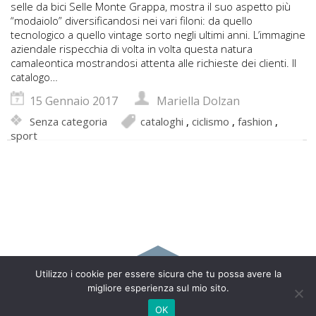
selle da bici Selle Monte Grappa, mostra il suo aspetto più
“modaiolo” diversificandosi nei vari filoni: da quello
tecnologico a quello vintage sorto negli ultimi anni. L’immagine
aziendale rispecchia di volta in volta questa natura
camaleontica mostrandosi attenta alle richieste dei clienti. Il
catalogo…
15 Gennaio 2017
Mariella Dolzan
Senza categoria
cataloghi
,
ciclismo
,
fashion
,
sport
Utilizzo i cookie per essere sicura che tu possa avere la
Copyright 2017 Mariella Dolzan - Via Nobili Cappello, 24 –
migliore esperienza sul mio sito.
35015 Galliera Veneta (PD) – Italy | 333 7553544 |
info@marielladolzan.it
OK