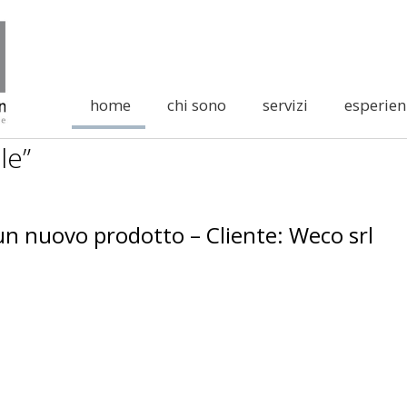
home
chi sono
servizi
esperien
le”
di un nuovo prodotto – Cliente: Weco srl