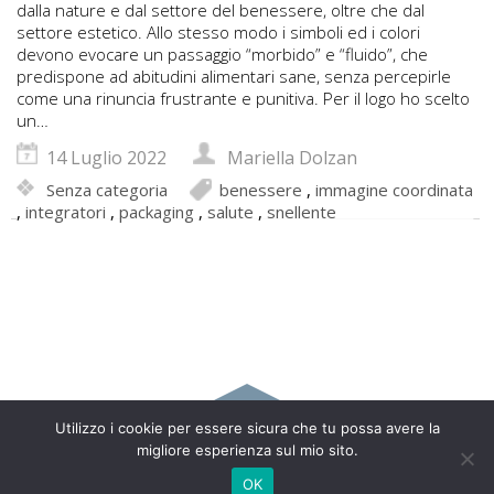
dalla nature e dal settore del benessere, oltre che dal
settore estetico. Allo stesso modo i simboli ed i colori
devono evocare un passaggio “morbido” e “fluido”, che
predispone ad abitudini alimentari sane, senza percepirle
come una rinuncia frustrante e punitiva. Per il logo ho scelto
un…
14 Luglio 2022
Mariella Dolzan
Senza categoria
benessere
,
immagine coordinata
,
integratori
,
packaging
,
salute
,
snellente
Utilizzo i cookie per essere sicura che tu possa avere la
Copyright 2017 Mariella Dolzan - Via Nobili Cappello, 24 –
migliore esperienza sul mio sito.
35015 Galliera Veneta (PD) – Italy | 333 7553544 |
info@marielladolzan.it
OK