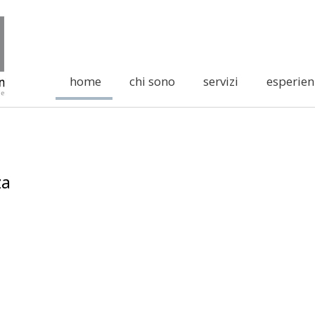
home
chi sono
servizi
esperien
za