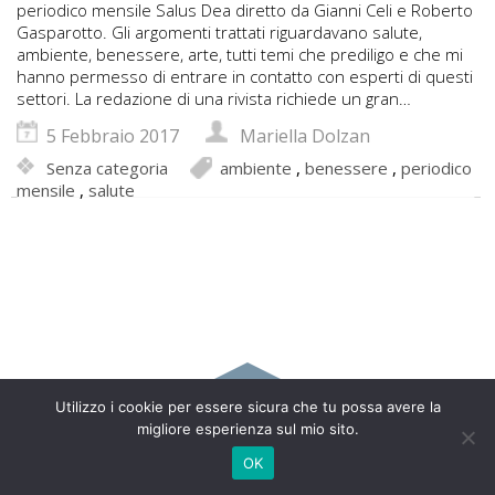
periodico mensile Salus Dea diretto da Gianni Celi e Roberto
Gasparotto. Gli argomenti trattati riguardavano salute,
ambiente, benessere, arte, tutti temi che prediligo e che mi
hanno permesso di entrare in contatto con esperti di questi
settori. La redazione di una rivista richiede un gran…
5 Febbraio 2017
Mariella Dolzan
Senza categoria
ambiente
,
benessere
,
periodico
mensile
,
salute
Utilizzo i cookie per essere sicura che tu possa avere la
Copyright 2017 Mariella Dolzan - Via Nobili Cappello, 24 –
migliore esperienza sul mio sito.
35015 Galliera Veneta (PD) – Italy | 333 7553544 |
info@marielladolzan.it
OK